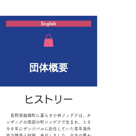
ムワンガザ・ファンデーション
English
団体概要
ヒストリー
長野県飯綱町に暮らす小林フィデアは、タ
ンザニアの南部の町ソンゲアで生まれ、１９
９６年にザンジバルに赴任していた青年海外
協力隊員と結婚、来日しました。日本の豊か