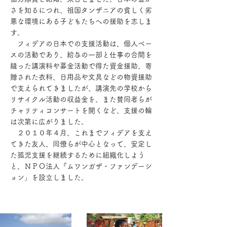
さを知るにつれ、祖国タンザニアの貧しく劣
悪な環境にある子どもたちへの援助を志しま
す。
​ フィデアの日本での支援活動は、個人ベー
スの活動であり、給与の一部と仕事の合間を
縫った講演料や募金活動で得た資金援助、寄
贈された衣料、日用品や文具などの物資援助
で支えられてきましたが、講演先の学校から
リサイクル活動の収益金を、また賛同者らが
チャリティコンサートを開くなど、支援の輪
は次第に広がりました。
２０１０年４月、これまでフィデアを支え
てきた友人、同僚らが中心となって、安定し
た孤児支援を継続するために組織化しよう
と、ＮＰＯ法人『ムワンガザ・ファンデーシ
ョン」を設立しました。