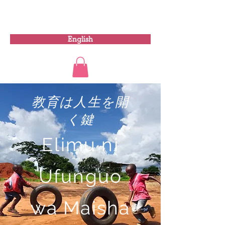
ムワンガザ・ファンデーション
English
教育は人生を開
く鍵
Elimu ni
Ufunguo
wa Maisha